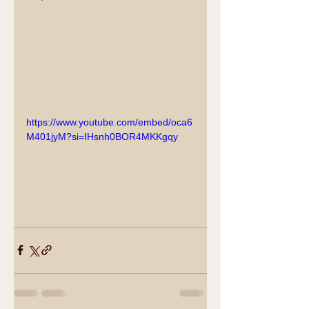
https://www.youtube.com/embed/oca6
M401jyM?si=IHsnh0BOR4MKKgqy