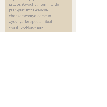
pradesh/ayodhya-ram-mandir-
pran-pratishtha-kanchi-
shankaracharya-came-to-
ayodhya-for-special-ritual-
worship-of-lord-ram-
23635332.html?
utm_source=facebook&utm_medi
um=Social&utm_campaign=Abhis
hek_tiwari&s=08
See All
Recent Posts