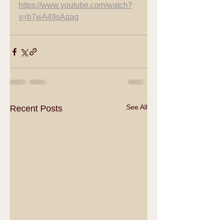
https://www.youtube.com/watch?
v=b7wA49sAqag
See All
Recent Posts