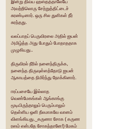
இன்று திவ்ய ஹஸ்தத்தாலேயே 
அவற்றிலொரு சேற்றுத்திட்டைச் 
சுரண்டினார். ஒரு சில துளிகள் நீர் 
சுரந்தது.
வலப்பாதப் பெருவிரலை அதில் ஐயன் 
அமிழ்த்த அது போதும் போதாததாக 
முழுகியது..
திருவிரல் நீரில் நனைந்திருக்க, 
நனைந்த திருவுள்ளத்தோடு ஐயன் 
ஆகாயத்தை நிமிர்ந்து நோக்கினார்.
ஈரப்பசையே இல்லாத 
வெண்மேகங்கள் ஆங்காங்கு 
மூடியிருந்தாலும் பெரும்பாலும் 
தெள்ளிய ஒளி நீலமாகவே வானம் 
விளங்கியது._கருணா சோக ( கருண 
ரஸம் என்பதே சோகந்தானே!) மேகம் 