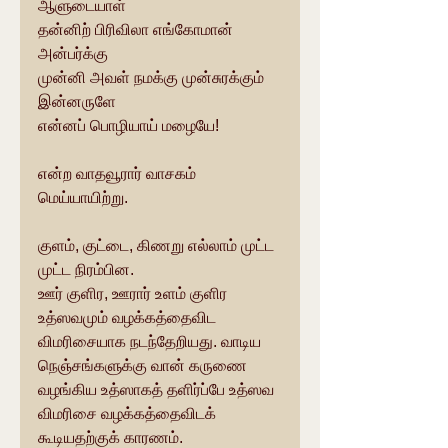
ஆளுடையாள்
தன்னிற் பிரிவிலா எங்கோமான் 
அன்பர்க்கு
முன்னி அவள் நமக்கு முன்சுரக்கும் 
இன்னருளே
என்னப் பொழியாய் மழையே!
என்ற வாதவூரார் வாசகம் 
மெய்யாயிற்று.
குளம், குட்டை, கிணறு எல்லாம் முட்ட 
முட்ட நிரம்பின.
ஊர் குளிர, ஊரார் உளம் குளிர 
உத்ஸவமும் வழக்கத்தைவிட 
விமரிசையாக நடந்தேறியது. வாடிய 
நெஞ்சங்களுக்கு வான் கருணை 
வழங்கிய உத்ஸாகத் தளிர்ப்பே உத்ஸவ 
விமரிசை வழக்கத்தைவிடக் 
கூடியதற்குக் காரணம்.