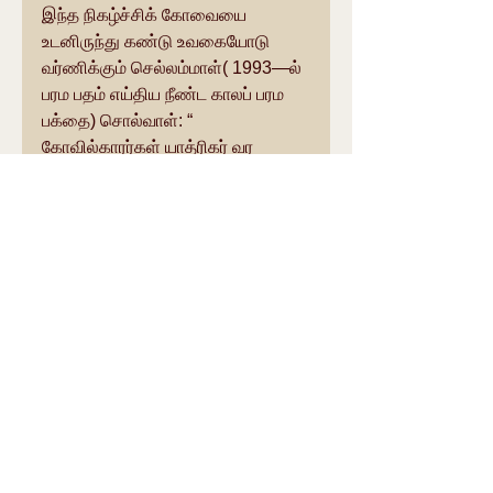
இந்த நிகழ்ச்சிக் கோவையை 
உடனிருந்து கண்டு உவகையோடு 
வர்ணிக்கும் செல்லம்மாள்( 1993—ல் 
பரம பதம் எய்திய நீண்ட காலப் பரம 
பக்தை) சொல்வாள்: “ 
கோவில்காரர்கள் யாத்ரிகர் வர 
வேண்டாமென்று அறிவிப்பு செய்ய 
நினைத்தார்கள். பெரியவாளோ 
ஆகாசராஜனையும், 
வருணபகவானையும் கொண்டு 
அம்பாள் உத்ஸவக் கல்யாணத்திற்கு 
அத்தனை பேரும் வருவதற்கு 
அழைப்பு அனுப்பி விட்டார்! கிருஷ்ண 
பரமாத்மா கை விரலால் மலையைத் 
தூக்கிக் கனமழையைத் தடுத்து 
நிறுத்தினாரென்றால், நம்முடைய குரு 
பரமாத்வாவோ கால்விரலால் பூமியை 
அழுத்தி கனமழையை வருவித்து 
விட்டார்.!”