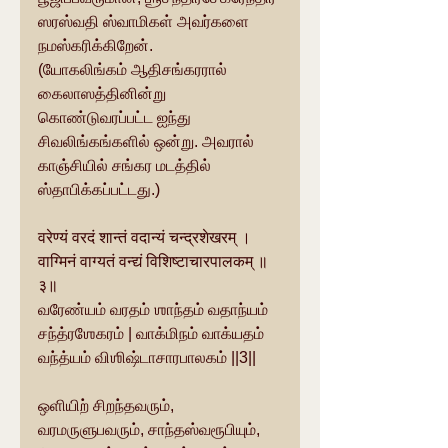
ஸரஸ்வதி ஸ்வாமிகள் அவர்களை 
நமஸ்கரிக்கிறேன்.
(யோகலிங்கம் ஆதிசங்கரரால் 
கைலாஸத்தினின்று 
கொண்டுவரப்பட்ட ஐந்து 
சிவலிங்கங்களில் ஒன்று. அவரால் 
காஞ்சியில் சங்கர மடத்தில் 
ஸ்தாபிக்கப்பட்டது.) 
वरेण्यं वरदं शान्तं वदान्यं चन्द्रशेखरम् । 
वाग्मिनं वाग्यतं वन्द्यं विशिष्टाचारपालकम् ॥
३॥
வரேண்யம் வரதம் ஶாந்தம் வதாந்யம் 
சந்த்ரஶேகரம் | வாக்மிநம் வாக்யதம் 
வந்த்யம் விஶிஷ்டாசாரபாலகம் ||3||
ஒளியிற் சிறந்தவரும், 
வரமருளுபவரும், சாந்தஸ்வரூபியும், 