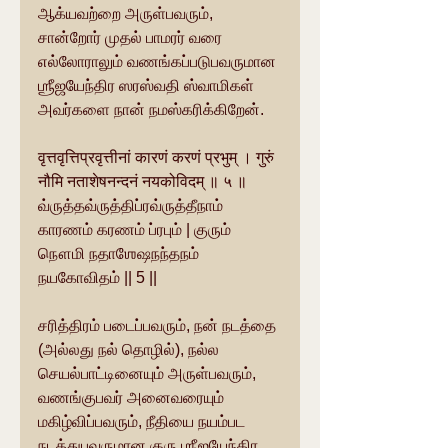
ஆக்யவற்றை அருள்பவரும், 
சான்றோர் முதல் பாமரர் வரை 
எல்லோராலும் வணங்கப்படுபவருமான 
ஶ்ரீஜயேந்திர ஸரஸ்வதி ஸ்வாமிகள் 
அவர்களை நான் நமஸ்கரிக்கிறேன்.
वृत्तवृत्तिप्रवृत्तीनां कारणं करणं प्रभुम् । गुरुं 
नौमि नताशेषनन्दनं नयकोविदम् ॥ ५ ॥
வ்ருத்தவ்ருத்திப்ரவ்ருத்தீநாம் 
காரணம் கரணம் ப்ரபும் | குரும் 
நௌமி நதாஶேஷநந்தநம் 
நயகோவிதம் || 5 ||
சரித்திரம் படைப்பவரும், நன் நடத்தை 
(அல்லது நல் தொழில்), நல்ல 
செயல்பாட்டினையும் அருள்பவரும், 
வணங்குபவர் அனைவரையும் 
மகிழ்விப்பவரும், நீதியை நயம்பட 
நடத்துபவருமான குரு ஶ்ரீஜயேந்திர 