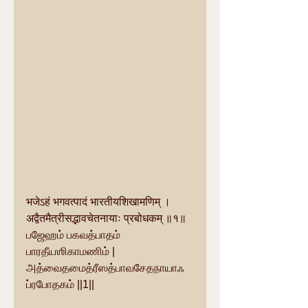
भजेऽहं भगवत्पादं भारतीयशिखामणिम् । 
अद्वैतमैत्रीसद्भावचेतनायाः प्रबोधकम् ॥१॥
பஜேஹம் பகவத்பாதம் 
பாரதீயஶிகாமணிம் | 
அத்வைதமைத்ரீஸத்பாவசேதநாயாஃ 
ப்ரபோதகம் ||1||