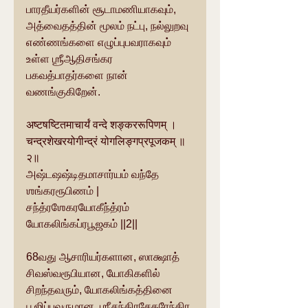
பாரதீயர்களின் சூடாமணியாகவும், 
அத்வைதத்தின் மூலம் நட்பு, நல்லுறவு 
எண்ணங்களை எழுப்புபவராகவும் 
உள்ள ஶ்ரீஆதிசங்கர 
பகவத்பாதர்களை நான் 
வணங்குகிறேன். 
अष्टषष्टितमाचार्यं वन्दे शङ्कररूपिणम् । 
चन्द्रशेखरयोगीन्द्रं योगलिङ्गप्रपूजकम् ॥
२॥
அஷ்டஷஷ்டிதமாசார்யம் வந்தே 
ஶங்கரரூபிணம் | 
சந்த்ரஶேகரயோகீந்த்ரம் 
யோகலிங்கப்ரபூஜகம் ||2||
68வது ஆசாரியர்களான, ஸாக்ஷாத் 
சிவஸ்வரூபியான, யோகிகளில் 
சிறந்தவரும், யோகலிங்கத்தினை 
பூஜிப்பவருமான, ஶ்ரீசந்திரசேகரேந்திர 