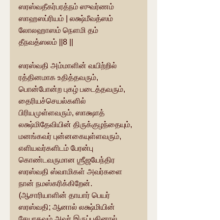
ஸரஸ்வதீகர்பரத்நம் ஸுவர்ணம் 
ஸாஹஸப்ரியம் | லக்ஷ்மீவத்ஸம் 
லோலஹாஸம் நௌமி தம் 
தீநவத்ஸலம் ||8 ||
ஸரஸ்வதி அம்மாளின் வயிற்றில் 
ரத்தினமாக உதித்தவரும், 
பொன்போன்ற புகழ் படைத்தவரும், 
தைரியச்செயல்களில் 
பிரியமுள்ளவரும், ஸாக்ஷாத் 
லக்ஷ்மிதேவியின் திருக்குழந்தையும், 
மனங்கவர் புன்னகையுள்ளவரும், 
எளியவர்களிடம் பேரன்பு 
கொண்டவருமான ஶ்ரீஜயேந்திர 
ஸரஸ்வதி ஸ்வாமிகள் அவர்களை 
நான் நமஸ்கரிக்கிறேன்.
(ஆசாரியாளின் தாயார் பெயர் 
ஸரஸ்வதி; ஆனால் லக்ஷ்மியின் 
சேயாகவும் அவர் இருப்பதினால், 