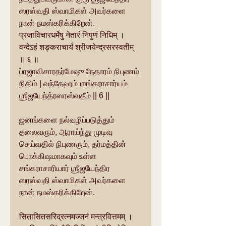
ஸரஸ்வதி ஸ்வாமிகள் அவர்களை 
நான் நமஸ்கரிக்கிறேன்.
प्रजाविचारधर्मेषु नेतारं निपुणं निधिम् । 
वन्देऽहं शङ्कराचार्यं श्रीजयेन्द्रसरस्वतीम् 
॥ ६ ॥
ப்ரஜாவிசாரதர்மேஷு நேதாரம் நிபுணம் 
நிதிம் | வந்தேஹம் ஶங்கராசார்யம் 
ஶ்ரீஜயேந்த்ரஸரஸ்வதீம் || 6 ||
ஜனங்களை நல்வழிப்படுத்தும் 
தலைவரும், ஆராய்ந்து முடிவு 
செய்வதில் நிபுணரும், தர்மத்தின் 
பொக்கிஷமாகவும் உள்ள 
சங்கராசாரியார் ஶ்ரீஜயேந்திர 
ஸரஸ்வதி ஸ்வாமிகள் அவர்களை 
நான் நமஸ்கரிக்கிறேன்.
सितासितसरिद्रत्नमज्जनं मन्त्रवित्तमम् । 