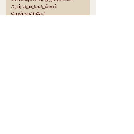
அவர் தொடுவதெல்லாம் 
பொன்னாகிறதே.)
गतिं भारतदेशस्य मतिं भारतजीविनाम्। वन्दे 
यतिं साधकानां पतिमद्वैतदर्शिनाम् ॥९॥
கதிம் பாரததேஶஸ்ய மதிம் 
பாரதஜீவிநாம்| வந்தே யதிம் 
ஸாதகாநாம் பதிமத்வைததர்ஶிநாம் 
||9||
பாரததேசத்தின் லக்ஷியமாகவும், 
பாரதீயர்களின் புத்திசக்தியாகவும், 
அத்வைத வேதாந்த சாதகர்களுக்கு 
வழிநடத்தும் தலைவராகவும் உள்ள 
யதீஸ்வரர் ஶ்ரீஜயேந்திர ஸரஸ்வதி 
ஸ்வாமிகள் அவர்களை நான் 
நமஸ்கரிக்கிறேன்.