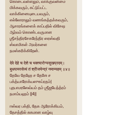
கொடைவள்ளலும், வாக்குவன்மை 
மிக்கவரும், கட்டுப்பட்ட 
வாக்கினையுடையவரும், 
எல்லோராலும் வணங்கத்தக்கவரும், 
ஆசாரங்களைக் காப்பதில் விசேஷ 
ஆர்வம் கொண்டவருமான  
ஶ்ரீசந்திரசேகரேந்திர ஸரஸ்வதி 
ஸ்வாமிகள் அவர்களை 
நமஸ்கரிக்கிறேன்.
देवे देहे च देशे च भक्त्यारोग्यसुखप्रदम्। 
बुधपामरसेव्यं तं श्रीजयेन्द्रं नमाम्यहम् ॥४॥
தேவே தேஹே ச தேஶே ச 
பக்த்யாரோக்யஸுகப்ரதம்| 
புதபாமரஸேவ்யம் தம் ஶ்ரீஜயேந்த்ரம் 
நமாம்யஹம் ||4||
ஈஸ்வர பக்தி, தேக ஆரோக்கியம், 
தேசத்தில் சுகமான வாழ்வு 