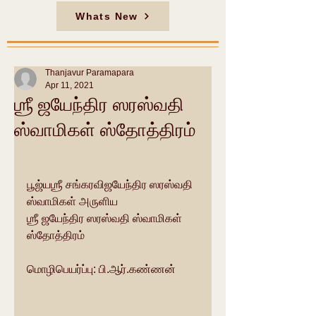
Whats New
Thanjavur Paramapara
Apr 11, 2021
ஶ்ரீ ஜயேந்திர ஸரஸ்வதி
ஸ்வாமிகள் ஸ்தோத்திரம்
பூஜ்யஶ்ரீ சங்கரவிஜயேந்திர ஸரஸ்வதி 
ஸ்வாமிகள் அருளிய
ஶ்ரீ ஜயேந்திர ஸரஸ்வதி ஸ்வாமிகள் 
ஸ்தோத்திரம்
மொழிபெயர்ப்பு: பி.ஆர்.கண்ணன்