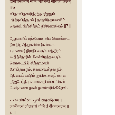
दानचिन्तामणिं नौमि निश्चिन्तं नीतिकोकिलम् 
॥७ ॥
ஸிதாஸிதஸரித்ரத்நமஜ்ஜநம் 
மந்த்ரவித்தமம் | தாநசிந்தாமணிம் 
நௌமி நிஶ்சிந்தம் நீதிகோகிலம் ||7 ||
ஆறுகளில் ரத்தினமாகிய வெண்மை, 
நீல நிற ஆறுகளில் (கங்கை, 
யமுனை) நீராடுபவரும், மந்திரம் 
அறிந்தோரில் மிகச்சிறந்தவரும், 
கொடையில் சிந்தாமணி 
போன்றவரும், கவலையற்றவரும், 
நீதியைப் பாடும் குயிலாகவும் உள்ள 
ஶ்ரீஜயேந்திர ஸரஸ்வதி ஸ்வாமிகள் 
அவர்களை நான் நமஸ்கரிக்கிறேன்.
सरस्वतीगर्भरत्नं सुवर्णं साहसप्रियम् । 
लक्ष्मीवत्सं लोलहासं नौमि तं दीनवत्सलम् ॥ 
८ ॥