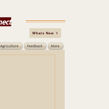
nect
Whats New
Agriculture
Feedback
More
                         