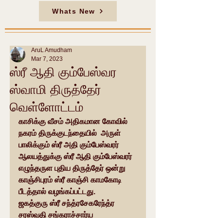
Whats New
AruL Amudham
Mar 7, 2023
ஸ்ரீ ஆதி கும்பேஸ்வர
ஸ்வாமி திருத்தேர்
வெள்ளோட்டம்
காசிக்கு வீசம் அதிகமான கோவில் 
நகரம் திருக்குடந்தையில்  அருள் 
பாலிக்கும் ஸ்ரீ அதி கும்பேஸ்வரர் 
ஆலயத்துக்கு ஸ்ரீ ஆதி கும்பேஸ்வரர் 
எழுந்தருள புதிய திருத்தேர் ஒன்று 
காஞ்சிபுரம் ஸ்ரீ காஞ்சி காமகோடி 
பீடத்தால் வழங்கப்பட்டது. 
ஜகத்குரு ஸ்ரீ சந்த்ரசேகரேந்த்ர 
சரஸ்வதி சங்கராச்சார்ய 