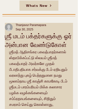
Whats New
Thanjavur Paramapara
Sep 30, 2025
ஶ்ரீ மடம் பக்தர்களுக்கு ஓர்
அன்பான வேண்டுகோள்
ஶ்ரீமத் ஆதிசங்கர பகவத்பாதர்களால் 
ஸ்தாபிக்கப்பட்டு ஸ்வயம் ஶ்ரீமத் 
பகவத்பாதர் அவர்களே முதல் 
பீடாதிபதியாக சர்வக்ஞ பீடம் ஏறியதும் 
வரலாற்று புகழ் பெற்றதுமான நமது 
மூலாம்நாய ஶ்ரீ காஞ்சி காமகோடி பீடம் 
ஶ்ரீமடம் பாரம்பரியம் மிக்க கலாசார 
பழக்க வழக்கங்களையும் 
சம்ப்ரதாயங்களையும், சிறிதும் 
சமரசம் செய்து கொள்ளாது, 