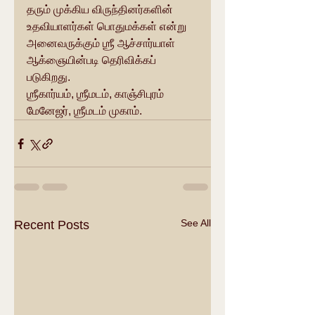
தரும் முக்கிய விருந்தினர்களின் 
உதவியாளர்கள் பொதுமக்கள் என்று 
அனைவருக்கும் ஶ்ரீ ஆச்சார்யாள் 
ஆக்ஞையின்படி தெரிவிக்கப் 
படுகிறது. 
ஶ்ரீகார்யம், ஶ்ரீமடம், காஞ்சிபுரம்
மேனேஜர், ஶ்ரீமடம் முகாம்.
See All
Recent Posts