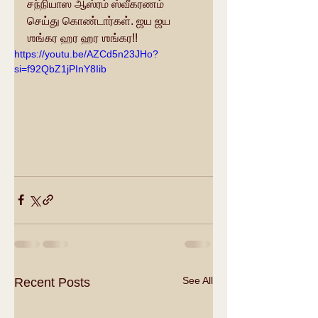
சந்நியாஸ ஆஸ்ரம் ஸ்வீகரணம் 
செய்து கொண்டார்கள். ஜய ஜய 
ஶங்கர ஹர ஹர ஶங்கர!!
https://youtu.be/AZCd5n23JHo?
si=f92QbZ1jPInY8Iib
See All
Recent Posts