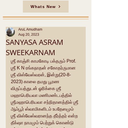
Whats New
AruL Amudham
Aug 20, 2023
SANYASA ASRAM
SWEEKARNAM
ஶ்ரீ காஞ்சி காமகோடி பக்தரும் Prof. 
ஶ்ரீ K N ரங்கநாதன் சகோதர்ருமான 
ஶ்ரீ விஸ்வேஸ்வரன், இன்று(20-8-
2023) காலை தமது பூரண 
விருப்பத்துடன் ஓரிக்கை ஶ்ரீ 
மஹாபெரியவா மணிமண்டபத்தில் 
ஶ்ரீமஹாபெரியவா சந்நிதானத்தில் ஶ்ரீ 
ஆம்பூர் ஸ்வாமிகளிடம் உபதேஸமும் 
ஶ்ரீ விஸ்வேஸ்வரானந்த தீர்த்தர் என்ற 
தீக்‌ஷா நாமமும் பெற்றுக் கொண்டு 