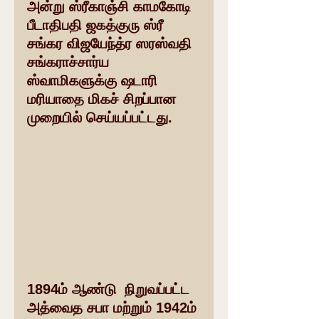
அன்று ஸ்ரீகாஞ்சி காமகோடி 
பீடாதிபதி ஜகத்குரு ஸ்ரீ 
சங்கர விஜயேந்த்ர ஸரஸ்வதி 
சங்கராச்சார்ய 
ஸ்வாமிகளுக்கு ஷடாரி 
மரியாதை மிகச் சிறப்பான 
முறையில் செய்யப்பட்டது.
1894ம் ஆண்டு  நிறுவப்பட்ட 
அத்வைத சபா மற்றும் 1942ம் 