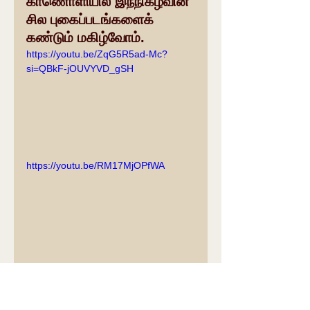
காணொளியில் இந்நிகழ்வின் 
சில புகைப்படங்களைக் 
கண்டும் மகிழ்வோம்.
https://youtu.be/ZqG5R5ad-Mc?
si=QBkF-jOUVYVD_gSH
https://youtu.be/RM17MjOPfWA