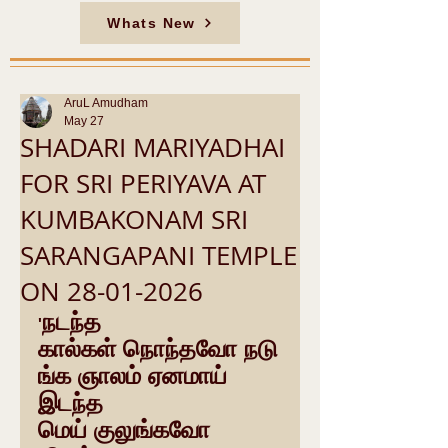
Whats New
AruL Amudham
May 27
SHADARI MARIYADHAI
FOR SRI PERIYAVA AT
KUMBAKONAM SRI
SARANGAPANI TEMPLE
ON 28-01-2026
நடந்த 
'
கால்கள் நொந்தவோ நடு
ங்க ஞாலம் ஏனமாய்
இடந்த 
மெய் குலுங்கவோ 