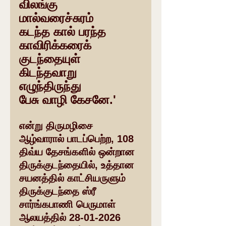
விலங்கு 
மால்வரைச்சுரம்
கடந்த கால் பரந்த
காவிரிக்கரைக்
குடந்தையுள்
கிடந்தவாறு 
எழுந்திருந்து 
பேசு வாழி கேசனே.'
என்று திருமழிசை 
ஆழ்வாரால் பாடப்பெற்ற, 108 
திவ்ய தேசங்களில் ஒன்றான 
திருக்குடந்தையில், உத்தான 
சயனத்தில் காட்சியருளும் 
திருக்குடந்தை ஸ்ரீ 
சார்ங்கபாணி பெருமாள் 
ஆலயத்தில் 28-01-2026 