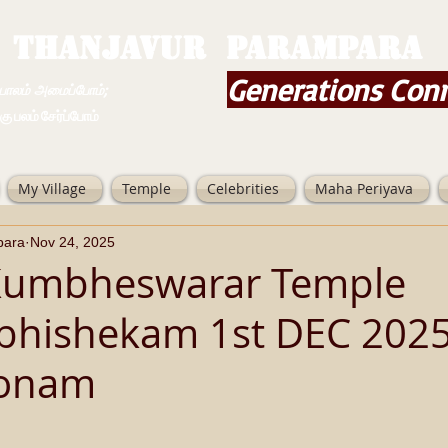
THANJAVUR PARAMPARA
Generations Con
ம் அமைப்போம்;
 சேர்ப்போம்
My Village
Temple
Celebrities
Maha Periyava
para
Nov 24, 2025
iKumbheswarar Temple
hishekam 1st DEC 2025
onam