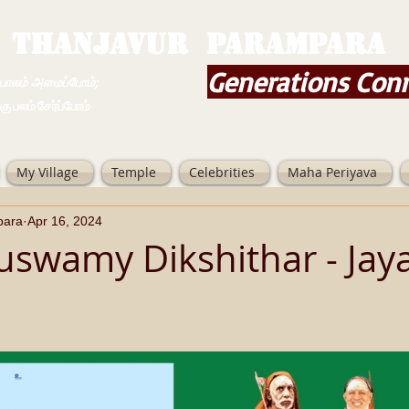
THANJAVUR PARAMPARA
Generations Con
ம் அமைப்போம்;
 சேர்ப்போம்
My Village
Temple
Celebrities
Maha Periyava
para
Apr 16, 2024
uswamy Dikshithar - Jay