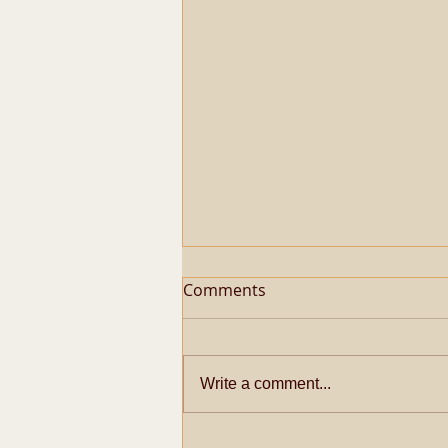
Comments
Write a comment...
Metaphysical Secrets of