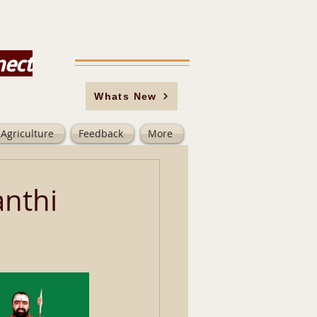
nect
Whats New
Agriculture
Feedback
More
anthi