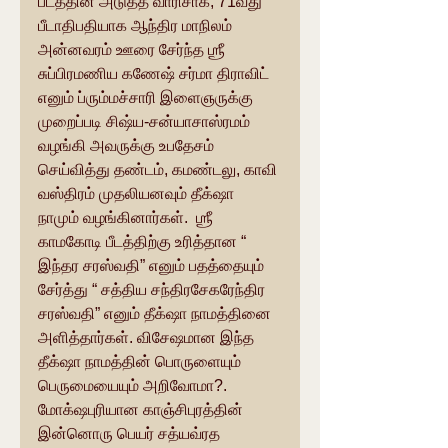
பீடத்தின் அடுத்த வாரிசாக, 71வது 
பீடாதிபதியாக ஆந்திர மாநிலம் 
அன்னவரம் ஊரை சேர்ந்த ஶ்ரீ 
சுப்பிரமணிய கணேஷ் சர்மா திராவிட் 
எனும் ப்ரும்மச்சாரி இளைஞருக்கு 
முறைப்படி சிஷ்ய-சன்யாசாஸ்ரமம் 
வழங்கி அவருக்கு உபதேசம் 
செய்வித்து தண்டம், கமண்டலு, காவி 
வஸ்திரம் முதலியனவும் தீக்‌ஷா 
நாமும் வழங்கினார்கள்.  ஶ்ரீ 
காமகோடி பீடத்திற்கு உரித்தான “ 
இந்தர சரஸ்வதி” எனும் பதத்தையும் 
சேர்த்து “ சத்திய சந்திரசேகரேந்திர 
சரஸ்வதி” எனும் தீக்‌ஷா நாமத்தினை 
அளித்தார்கள். விசேஷமான இந்த 
தீக்‌ஷா நாமத்தின் பொருளையும் 
பெருமையையும் அறிவோமா?. 
மோக்‌ஷபுரியான காஞ்சிபுரத்தின் 
இன்னொரு பெயர் சத்யவ்ரத 