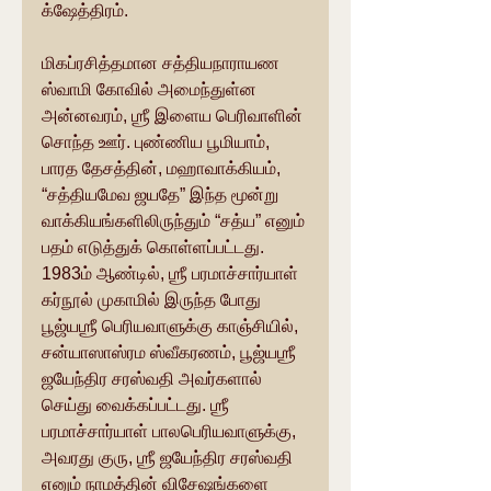
க்‌ஷேத்திரம்.
மிகப்ரசித்தமான சத்தியநாராயண 
ஸ்வாமி கோவில் அமைந்துள்ன 
அன்னவரம், ஶ்ரீ இளைய பெரிவாளின் 
சொந்த ஊர். புண்ணிய பூமியாம், 
பாரத தேசத்தின், மஹாவாக்கியம், 
“சத்தியமேவ ஜயதே” இந்த மூன்று 
வாக்கியங்களிலிருந்தும் “சத்ய” எனும் 
பதம் எடுத்துக் கொள்ளப்பட்டது. 
1983ம் ஆண்டில், ஶ்ரீ பரமாச்சார்யாள் 
கர்நூல் முகாமில் இருந்த போது 
பூஜ்யஶ்ரீ பெரியவாளுக்கு காஞ்சியில், 
சன்யாஸாஸ்ரம ஸ்வீகரணம், பூஜ்யஶ்ரீ 
ஜயேந்திர சரஸ்வதி அவர்களால் 
செய்து வைக்கப்பட்டது. ஶ்ரீ 
பரமாச்சார்யாள் பாலபெரியவாளுக்கு, 
அவரது குரு, ஶ்ரீ ஜயேந்திர சரஸ்வதி 
எனும் நாமத்தின் விசேஷங்களை 