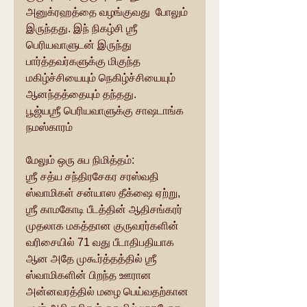
அனுக்ரஹத்தை வழங்குவது  போலும் 
இருந்தது. இந் நிகழ்சி ஶ்ரீ 
பெரியவாளுடன் இருந்து 
பார்த்தவர்களுக்கு மிகுந்த 
மகிழ்ச்சியையும் நெகிழ்ச்சியையும் 
ஆனந்தத்தையும் தந்தது. 
பூஜ்யஶ்ரீ பெரியவாளுக்கு சாஷடாங்க 
நமஸ்காரம்
மேலும் ஒரு சுப நிமித்தம்:
ஶ்ரீ சத்ய சந்திரசேகர சரஸ்வதி 
ஸ்வாமிகள் சன்யாஸ தீக்‌ஷை ஏற்று, 
ஶ்ரீ காமகோடி பீடத்தின் ஆதிசங்கரர் 
முதலாக மகத்தான குருவரர்களின் 
வரிசையில் 71 வது பீடாதிபதியாக 
ஆன அதே முகூர்த்தத்தில் ஶ்ரீ 
ஸ்வாமிகளின் பிறந்த ஊரான 
அன்னவரத்தில் மழை பெய்வதற்கான 