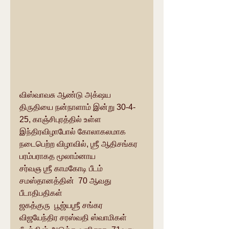
விஸ்வாவசு ஆண்டு அக்‌ஷய 
திருதியை நன்நாளாம் இன்று 30-4-
25, காஞ்சிபுரத்தில் உள்ள 
இந்திரவிழாபோல் கோலாகலமாக 
நடைபெற்ற விழாவில், ஶ்ரீ ஆதிசங்கர 
பரம்பராகத மூலாம்னாய 
சர்வஞ ஶ்ரீ காமகோடி பீடம் 
சமஸ்தானத்தின்  70 ஆவது 
பீடாதிபதிகள் 
ஜகத்குரு  பூஜ்யஶ்ரீ சங்கர 
விஜயேந்திர சரஸ்வதி ஸ்வாமிகள் 