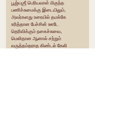
பூஜ்யஶ்ரீ பெரியவாள் மிகுந்த 
பணிச்சுமைக்கு இடையிலும், 
அவர்களது உரையில் தமக்கே 
உரித்தான பேச்சின் ஊடே 
தெரிவிக்கும் நகைச்சுவை, 
மெலிதான ஆனால் சற்றும் 
வருத்தம்தராத கிண்டல் கேலி 
முதலியன இருக்கும். மேலும் 
தமிழாகட்டும் ஆங்கிலமாகட்டும் 
சம்ஸகிருதமாகட்டும் அனாயாசமாக 
அர்த்தமுள்ள அடுக்கு மொழிகள் 
அடுத்தடுத்து வந்து விழும். ஶ்ரீ 
ஸ்வாமிகளின் அத்தகைய உரையாடல், 
பேசிக் கொண்டிருப்போரையும் 
கேட்டுக்கொண்டுருப்போரையும் 
உத்சாகப் படுத்தி இந்த சத்சங்கத்தில் 
இன்னும் சற்று நேரம் இருக்க 
மாட்டோமா என ஏங்கவும் வைக்கும்.  
நேற்று ஒரு சந்தர்ப்பத்தில், 