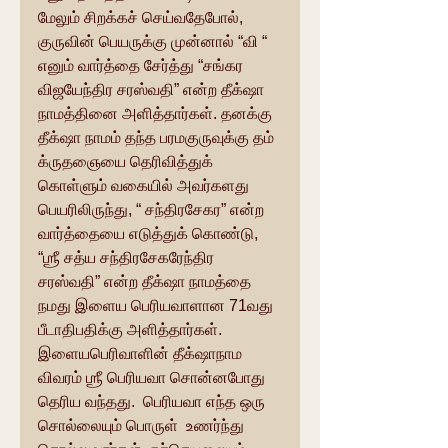
மேலும் சிறக்கச் செய்வதேபோல், 
குருவின் பெயருக்கு முன்னால் “வி “ 
எனும் வார்த்தை சேர்த்து “சங்கர 
விஜயேந்திர சரஸ்வதி” என்ற தீக்‌ஷா 
நாமத்தினை அளித்தார்கள். தனக்கு 
தீக்‌ஷா நாமம் தந்த பரமகுருவுக்கு தம் 
க்ருதஞையை தெரிவித்துக் 
கொள்ளும் வகையில் அவர்களது 
பெயரிலிருந்து, “ சந்திரசேகர” என்ற 
வார்த்தையை எடுத்துக் கொண்டு, 
“ஶ்ரீ சத்ய சந்திரசேகரேந்திர 
சரஸ்வதி” என்ற தீக்‌ஷா நாமத்தை 
நமது இளைய பெரியவாளான 71வது 
பீடாதிபதிக்கு அளித்தார்கள். 
இளையபெரிவாளின் தீக்‌ஷாநாம 
விவரம் ஶ்ரீ பெரியவா சொன்னபோது 
தெரிய வந்தது.  பெரியவா எந்த ஒரு 
சொல்லையும் பொருள்  உணர்ந்து  