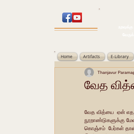
உறவுக்கு பால
வேருக்கு பலம்
Home
Artifacts
E-Library
Thanjavur Parama
வேத வித
வேத வித்யை  ஏன் எதற்க
நூறாண்டுகளுக்கு மே
கொஞ்சம்  பேர்கள் தான