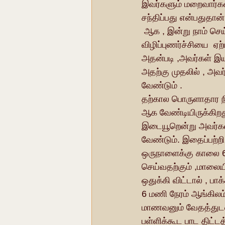
இவர்களும் மறைவார்கள
சந்திப்பது என்பதுதா
 ஆக , இன்று நாம் செய்ய வேண்டியது நமது பிராமண சமூகத்தில் இதனைப்பற்றி ஒரு 
விழிப்புணர்ச்சியை  ஏற
அதன்படி ,அவர்கள் இய
அதற்கு முதலில் , அவ
வேண்டும் .
தற்கால பொருளாதார நி
ஆக வேண்டியிருக்கிற
இடையூறென்று அவர்கள்
வேண்டும். இதைப்பற்றி
ஒருநாளைக்கு காலை 6
செய்வதற்கும் ,மாலைய
ஒதுக்கி விட்டால் , ப
6 மணி நேரம் ஆங்கிலம்
மாணவனும் வேதத்துடன் 
பள்ளிக்கூட பாட திட்