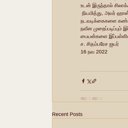
உடன் இருந்தால் சிலாக
 நியமித்து, அவர் ஹாஸ்டலில் தங்கும் மாணவர்களுக்கு உதவி செய்வதுடன் அவர்களின் தினசரி 
நடவடிக்கைகளை கண்கா
நவீன முறைப்படிப்பும்
பையன்களை இப்பள்ளிக்க
ச. சிதம்பரேச ஐயர் 
16 நவ 2022
Recent Posts