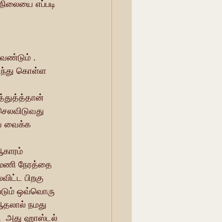
நிலையை எப்படி 
ண்டும் .  
ிந்து கொள்ள 
துத்த்தான்  
செலவிடுவது 
ய வைக்க 
காரம் 
 மணி நேரத்தை 
விட்ட பிறகு 
ுபடும் ஒவ்வொரு 
 ஆதலால் நமது 
.  அது ஹாஸ்டல் 