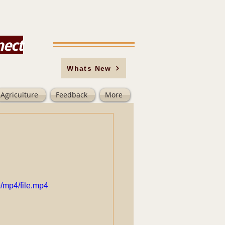
nect
Whats New
Agriculture
Feedback
More
/mp4/file.mp4