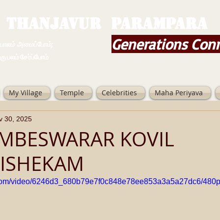
THANJAVUR PARAMPARA
Generations Con
ம் அமைப்போம்;
 சேர்ப்போம்
My Village
Temple
Celebrities
Maha Periyava
v 30, 2025
MBESWARAR KOVIL
ISHEKAM
ic.com/video/6246d3_680b79e7f0c848e78ee853a3a5a27dc6/480p